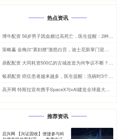
热点资讯
博牛配资 56岁男子因血糖过高死亡，医生提醒：2种素食，糖尿病人尽量少吃
策略赢 金梅尔“寡妇梗”激怒白宫，迪士尼新掌门迎来首场“压力测试”
鼎配配资 大同耗资500亿的古城改造为何争议不断？是失败还是成功呢
银易配资 癌症患者越来越多，医生提醒：洗碗时3个坏习惯，你有几个？ 洗碗的方式
高开网 特斯拉宣布携手SpaceX与xAI建造全球最大芯片厂 年产能1太瓦
推荐资讯
启兴网 【兴证固收】便捷参与科