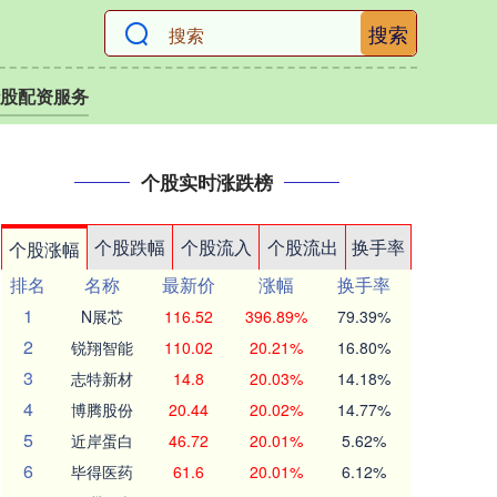
搜索
股配资服务
个股实时涨跌榜
个股跌幅
个股流入
个股流出
换手率
个股涨幅
排名
名称
最新价
涨幅
换手率
1
N展芯
116.52
396.89%
79.39%
2
锐翔智能
110.02
20.21%
16.80%
3
志特新材
14.8
20.03%
14.18%
4
博腾股份
20.44
20.02%
14.77%
5
近岸蛋白
46.72
20.01%
5.62%
6
毕得医药
61.6
20.01%
6.12%