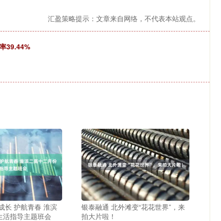
汇盈策略提示：文章来自网络，不代表本站观点。
39.44%
成长 护航青春 淮滨
银泰融通 北外滩变“花花世界”，来
生活指导主题班会
拍大片啦！