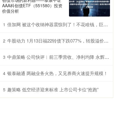
创债市场的新利器——泰康中证
AAA科创债ETF（551580）投资
价值分析
倍加网 被这个收纳神器震惊到了！不花啥钱，巨巨巨能装，房间大1倍
1
牛股动力 1月13日福22转债下跌077%，转股溢价率4048%
2
中鼎策略 公司快评︱前三季营收、净利均降 永辉超市为何还能“三连板”？
3
银泰融通 两融业务火热，又见券商火速提升规模！
4
趣策略 低空经济迎来标准 上市公司卡位“抢跑”
5