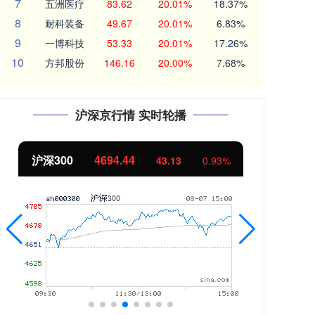
7
五洲医疗
83.62
20.01%
18.37%
8
耐科装备
49.67
20.01%
6.83%
9
一博科技
53.33
20.01%
17.26%
10
方邦股份
146.16
20.00%
7.68%
沪深京行情 实时轮播
北证50
1134.24
创
11.37
1.01%