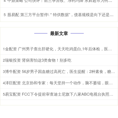
中鼎策略 公司快评︱前三季营收、净利均降 永辉超市为何还能“三连板”？
4
股易配 第三方平台暂停\＂特供数据”，债基规模是向下还是稳住？
5
最新文章
金配资 广州男子查出肝硬化，天天吃鸡蛋白,1年后体检，医生：干啥了
1
瑞银投资 肾病害怕这3类食物！别多吃
2
博牛配资 56岁男子因血糖过高死亡，医生提醒：2种素食，糖尿病人尽量少吃
3
泽巨配资 北京协和专家：每天坚持一个动作，脑不萎缩，眼不花，80难痴呆
4
易宝配资 FCC下令提前审查迪士尼旗下八家ABC电视台执照，特朗普与媒体战火重燃
5