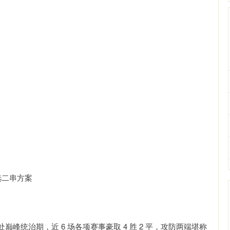
选二串方案
统治期，近 6 场各项赛事豪取 4 胜 2 平，攻防两端堪称