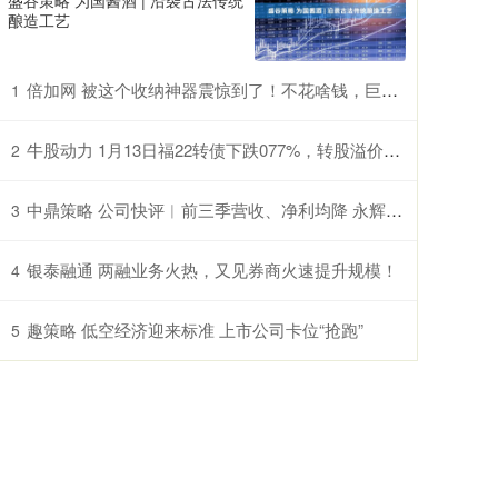
盛谷策略 为国酱酒 | 沿袭古法传统
酿造工艺
倍加网 被这个收纳神器震惊到了！不花啥钱，巨巨巨能装，房间大1倍
1
牛股动力 1月13日福22转债下跌077%，转股溢价率4048%
2
中鼎策略 公司快评︱前三季营收、净利均降 永辉超市为何还能“三连板”？
3
银泰融通 两融业务火热，又见券商火速提升规模！
4
趣策略 低空经济迎来标准 上市公司卡位“抢跑”
5