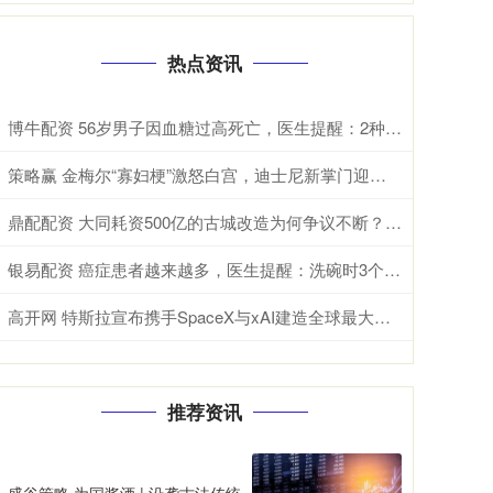
热点资讯
博牛配资 56岁男子因血糖过高死亡，医生提醒：2种素食，糖尿病人尽量少吃
策略赢 金梅尔“寡妇梗”激怒白宫，迪士尼新掌门迎来首场“压力测试”
鼎配配资 大同耗资500亿的古城改造为何争议不断？是失败还是成功呢
银易配资 癌症患者越来越多，医生提醒：洗碗时3个坏习惯，你有几个？ 洗碗的方式
高开网 特斯拉宣布携手SpaceX与xAI建造全球最大芯片厂 年产能1太瓦
推荐资讯