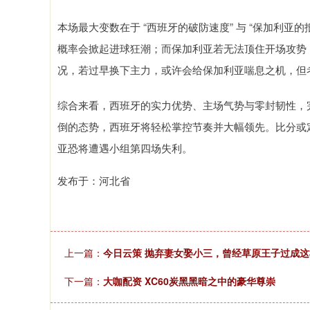
本场最大变数在于 “西班牙的破防速度” 与 “保加利
概率会掀起进球狂潮；而保加利亚若无法顶住开场攻势，
况，若过早换下主力，或许会给保加利亚喘息之机，但
综合来看，西班牙的实力优势、主场气势与零封韧性，
倒的态势，西班牙将轻松掌控节奏并大幅领先。比分或定格
亚恐将遭遇小组第四场失利。
发布于：河北省
上一篇：
今日云策 抛弃妻女娶小三，曾经草原王子过成这
下一篇：
大咖配资 XC60炭黑黑暗之中的豪华尊崇