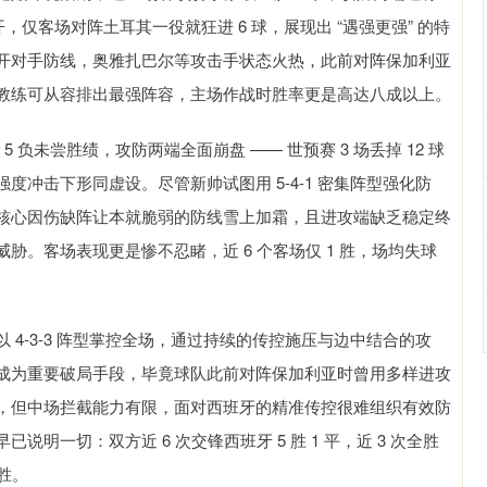
开，仅客场对阵土耳其一役就狂进 6 球，展现出 “遇强更强” 的特
开对手防线，奥雅扎巴尔等攻击手状态火热，此前对阵保加利亚
教练可从容排出最强阵容，主场作战时胜率更是高达八成以上。
 5 负未尝胜绩，攻防两端全面崩盘 —— 世预赛 3 场丢掉 12 球
高强度冲击下形同虚设。尽管新帅试图用 5-4-1 密集阵型强化防
核心因伤缺阵让本就脆弱的防线雪上加霜，且进攻端缺乏稳定终
。客场表现更是惨不忍睹，近 6 个客场仅 1 胜，场均失球
4-3-3 阵型掌控全场，通过持续的传控施压与边中结合的攻
成为重要破局手段，毕竟球队此前对阵保加利亚时曾用多样进攻
，但中场拦截能力有限，面对西班牙的精准传控很难组织有效防
一切：双方近 6 次交锋西班牙 5 胜 1 平，近 3 次全胜
取胜。