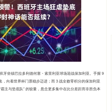
沪深300
4637.89
0.52%
-20.27
-0.44%
西班牙坐镇巴拉多利德何塞・索里利亚球场迎战保加利亚。手握 9
，向着世界杯门票稳步迈进；而 3 战全败零积分的保加利亚
 “霸主与垫底队” 的较量，悬念更多集中在比分差距而非胜负本