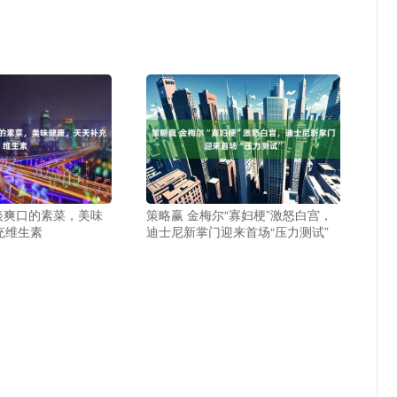
淡爽口的素菜，美味
策略赢 金梅尔“寡妇梗”激怒白宫，
充维生素
迪士尼新掌门迎来首场“压力测试”