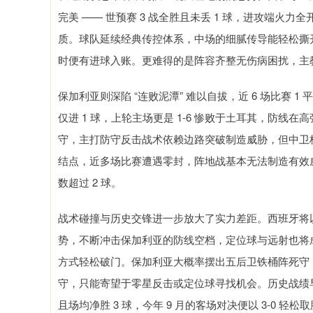
完美 —— 世预赛 3 战全胜且未丢 1 球，进攻端火力全
质。球队延续经典传控体系，中场的细腻传导能轻松撕
时便有进球入账。更难得的是阵容齐整无伤病困扰，主
保加利亚则深陷 “连败泥潭” 难以自拔，近 6 场比赛 1 平
仅进 1 球，上轮主场更是 1-6 惨败于土耳其，防线在
守，主打防守反击战术依赖边路突破制造威胁，但中卫
结点，近多场比赛遭遇零封，阵地战基本无法制造有效威胁
数超过 2 球。
战术碰撞与历史交锋进一步放大了实力差距。西班牙将以 
势，不断冲击保加利亚的防线空档，定位球与远射也将
方式轻松破门。保加利亚大概率摆出五后卫铁桶阵死守
守，只能寄望于零星反击或定位球寻找机会。历史战绩早已说明
且场均净胜 3 球，今年 9 月的客场对决便以 3-0 轻松