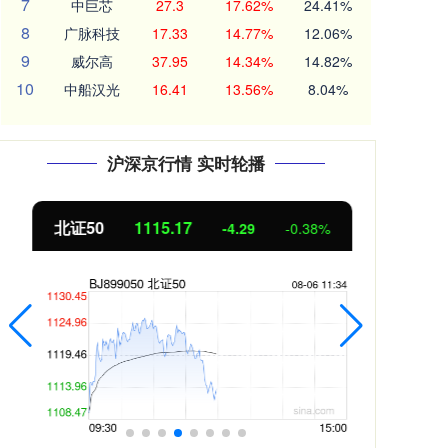
7
中巨芯
27.3
17.62%
24.41%
8
广脉科技
17.33
14.77%
12.06%
9
威尔高
37.95
14.34%
14.82%
10
中船汉光
16.41
13.56%
8.04%
沪深京行情 实时轮播
北证50
1115.17
创业
-4.29
-0.38%