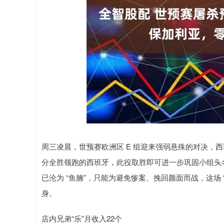
深证成指
14070.78
.49
0.01%
-73.43
-
周三凌晨，世预赛欧洲区 E 组迎来强弱悬殊的对决，
分全胜领跑的西班牙，此役取胜即可进一步巩固小组头名
已沦为 “鱼腩”，只能为避免惨案、挽回颜面而战，这场
身。
店内兄弟“乐”月收入22个