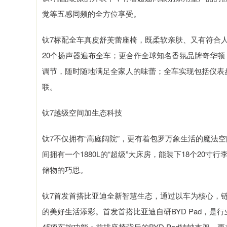
觉等五感同频的全方位享受。
钛7标配全车真皮舒芙蕾座椅，既柔软亲肤、又有符合
20个扬声器遍布全车；更合作全球知名香氛品牌奇华顿
调节，随时随地满足全家人的味蕾；全车实现包括仪表
联。
钛7越级空间加生态科技
钛7不仅拥有“高庭阔院”，更有着包罗万象生活的魔法
间拥有一个1880L的“超级”大床房，能装下18个20寸
储物的巧思。
钛7首发首搭比亚迪全新智慧生态，通过以车为核心，链
的美好生活添彩。首发首搭比亚迪自研BYD Pad，是
45项车控功能；前排座椅背后的BYD Pad转轴支架