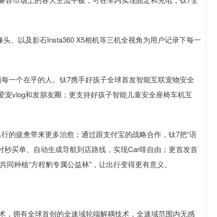
、以及影石Insta360 X5相机等三机全视角为用户记录下每一
顾每一个在乎的人。钛7携手好孩子全球首发智能互联宠物安全
宠vlog和发朋友圈；更支持好孩子智能儿童安全座椅车机互
行的疲惫带来更多治愈；通过跟支付宝的战略合作，钛7把“语
付秒买单、自动生成导航到店路线，实现Car啡自由；更首发首
共同种植“方程豹专属公益林”，让出行变得更有意义。
技术，拥有全球首创的全速域轮端解耦技术，全速域范围内无感