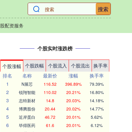
搜索
股配资服务
个股实时涨跌榜
个股跌幅
个股流入
个股流出
换手率
个股涨幅
排名
名称
最新价
涨幅
换手率
1
N展芯
116.52
396.89%
79.39%
2
锐翔智能
110.02
20.21%
16.80%
3
志特新材
14.8
20.03%
14.18%
4
博腾股份
20.44
20.02%
14.77%
5
近岸蛋白
46.72
20.01%
5.62%
6
毕得医药
61.6
20.01%
6.12%