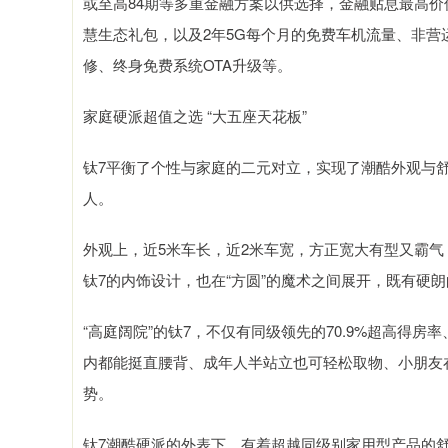
或至高84期等多重金融方案以供选择，金融贴息最高价值1
慧生态礼包，以及2年5G每个月的免费车机流量、非营运
修、终身免费系统OTA升级等。
家庭硬派超值之选 “大五座天花板”
钛7平衡了个性与家庭的二元对立，实现了潮酷外观与
人。
外观上，近5米车长，近2米车宽，方正宽大有型又霸
钛7的内饰设计，也在“方圆”的魔术之间展开，既有硬
“高庭阔院”的钛7，不仅有同级领先的70.9%超高得房
内都能挺直腰背、成年人半站立也可轻松取物、小朋友
势。
钛7潮酷硬派的外表下，有着超越同级别家用型产品的