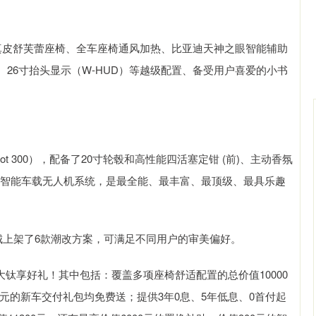
真皮舒芙蕾座椅、全车座椅通风加热、比亚迪天神之眼智能辅助
、26寸抬头显示（W-HUD）等越级配置、备受用户喜爱的小书
lot 300），配备了20寸轮毂和高性能四活塞定钳 (前)、主动香氛
沪深300
4694.44
.42%
43.13
0.93%
迪智能车载无人机系统，是最全能、最丰富、最顶级、最具乐趣
城上架了6款潮改方案，可满足不同用户的审美偏好。
大钛享好礼！其中包括：覆盖多项座椅舒适配置的总价值10000
500元的新车交付礼包均免费送；提供3年0息、5年低息、0首付起