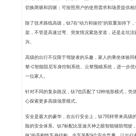
切换两驱和四驱；可按照用户的使用需求和场景提供相
除了技术路线高级，钛7在“动力和操控”的双重加持下
架，不管是高速过弯、突发情况紧急变道，还是走坑洼
兴。
高级的出行不仅限于驾驶者的乐趣，家人的乘坐体验同样
辇-C智能阻尼车身控制系统、云辇预瞄系统，进一步
一位家人。
针对不同的复杂路况，钛7也匹配了12种地形模式，凭
心探索更多高级场景模式。
安全是最大的豪华，在出行安全上，钛7同样带来高级的
险的安全体系。钛7标配比亚迪天神之眼智能辅助驾驶，
纵”的高刚性车身结构，全车装配9个安全气囊，让出行