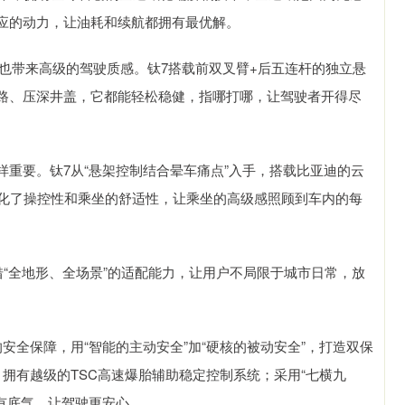
应的动力，让油耗和续航都拥有最优解。
，也带来高级的驾驶质感。钛7搭载前双叉臂+后五连杆的独立悬
路、压深井盖，它都能轻松稳健，指哪打哪，让驾驶者开得尽
重要。钛7从“悬架控制结合晕车痛点”入手，搭载比亚迪的云
优化了操控性和乘坐的舒适性，让乘坐的高级感照顾到车内的每
借“全地形、全场景”的适配能力，让用户不局限于城市日常，放
安全保障，用“智能的主动安全”加“硬核的被动安全”，打造双保
拥有越级的TSC高速爆胎辅助稳定控制系统；采用“七横九
有底气，让驾驶更安心。