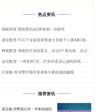
热点资讯
瑞银投资 肾病害怕这3类食物！别多吃
易宝配资 FCC下令提前审查迪士尼旗下八家ABC电视台执照，特朗普与媒体战火重燃
蜂窝配资 湖南四大顶流景点，去过2个算合格，去过4个就厉害了，你去过几个
金控配资· 一周竟然7次，27岁外卖员心源性猝死，妻子：劝了很多次，就是不听——别再把“年轻”当成免死金牌
亿策略 库克赞中国开发者每天都在挑战极限
推荐资讯
鼎宝融 四季报点评：华泰柏瑞恒