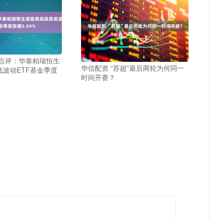
报点评：华泰柏瑞恒生
华信配资 “苏超”最后两轮为何同一
波动ETF基金季度
时间开赛？