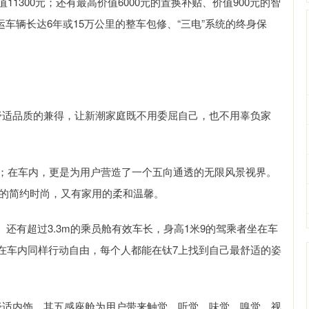
1300元；还有最高价值6000元的置换补贴、价值900元的智
车辆长达6年或15万公里的整车包修、“三电”系统的终身保
舒适品质的兼得，让新潮家庭既不用委屈自己，也不用辜负家
气；在车内，更是为用户营造了一个五向通透的无限风景视界。
朗的简约时尚，又有家用的柔和温馨。
率、还有超过3.3m的乘员舱有效车长，身高1米9的驾乘者坐在车
在车内同样行动自由，每个人都能在钛7上找到自己最舒适的姿
舒适内饰，其五感座舱为用户带来触觉、听觉、味觉、嗅觉、视