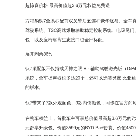
超惊喜价格 最高价值超3.6万元权益免费送
方程豹钛7全系标配前双叉臂后五连杆豪华底盘、全车
驾驶系统、TSC高速爆胎辅助稳定控制系统、电吸尾门
包，以及座椅靠背生态接口也全部标配。
展开剩余86%
钛7顶配版不仅搭载天神之眼 B - 辅助驾驶激光版（DiPi
深证成指
14311.01
9.68
1.02%
200.89
1
系统，全车扬声器也多达20个，还可以选装灵鸢 比亚
的版本。
钛7带来了7款外观颜色、3款内饰颜色，同步在官方商
在购车权益上，首批车主可享总价值最高超3.6万元的7
元舒享升级包、价值3599元的BYD Pad套装、价值4