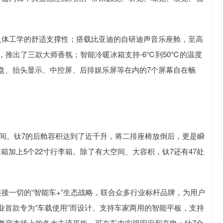
人体工学的舒适支撑性；搭载比亚迪的自研迪声音乐座舱，至高
，推出了三款大师香氛；智能冷暖冰箱支持-6℃到50℃的温度
盘、抬头显示、中控屏、后排娱乐屏等在内的7个屏幕自在畅
空间。钛7的后舱容积达到了近千升，将二排座椅放倒后，更是瞬
行李箱加上5个22寸行李箱。除了有大空间、大容积，钛7还有47处
接一切的“智能车+”生态战略，联合众多行业标杆品牌，为用户
行业首款专为“车载使用”而设计、支持车家两用的智能平板，支持
，更兼容市场上的各大主流平板，可在车内实现固定和充电；钛7全