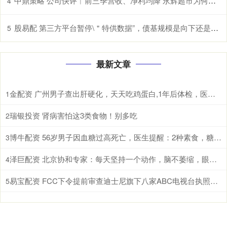
中鼎策略 公司快评︱前三季营收、净利均降 永辉超市为何还能“三连板”？
4
股易配 第三方平台暂停\＂特供数据”，债基规模是向下还是稳住？
5
最新文章
金配资 广州男子查出肝硬化，天天吃鸡蛋白,1年后体检，医生：干啥了
1
瑞银投资 肾病害怕这3类食物！别多吃
2
博牛配资 56岁男子因血糖过高死亡，医生提醒：2种素食，糖尿病人尽量少吃
3
泽巨配资 北京协和专家：每天坚持一个动作，脑不萎缩，眼不花，80难痴呆
4
易宝配资 FCC下令提前审查迪士尼旗下八家ABC电视台执照，特朗普与媒体战火重燃
5