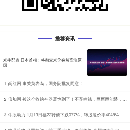
推荐资讯
米牛配资 日本首相：将彻查米价突然高涨原
因
尚红网 事关黄岩岛，国务院批复同意！
1
倍加网 被这个收纳神器震惊到了！不花啥钱，巨巨巨能装，房间大1倍
2
牛股动力 1月13日福22转债下跌077%，转股溢价率4048%
3