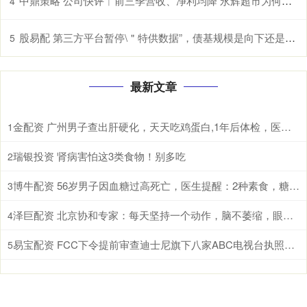
中鼎策略 公司快评︱前三季营收、净利均降 永辉超市为何还能“三连板”？
4
股易配 第三方平台暂停\＂特供数据”，债基规模是向下还是稳住？
5
最新文章
金配资 广州男子查出肝硬化，天天吃鸡蛋白,1年后体检，医生：干啥了
1
瑞银投资 肾病害怕这3类食物！别多吃
2
博牛配资 56岁男子因血糖过高死亡，医生提醒：2种素食，糖尿病人尽量少吃
3
泽巨配资 北京协和专家：每天坚持一个动作，脑不萎缩，眼不花，80难痴呆
4
易宝配资 FCC下令提前审查迪士尼旗下八家ABC电视台执照，特朗普与媒体战火重燃
5